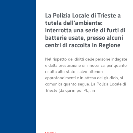
La Polizia Locale di Trieste a
tutela dell’ambiente:
interrotta una serie di furti di
batterie usate, presso alcuni
centri di raccolta in Regione
Nel rispetto dei diritti delle persone indagate
e della presunzione di innocenza, per quanto
risulta allo stato, salvo ulteriori
approfondimenti e in attesa del giudizio, si
comunica quanto segue. La Polizia Locale di
Trieste (da qui in poi PL), in