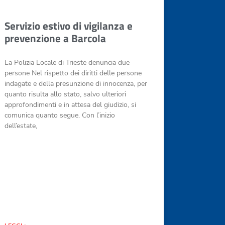
Servizio estivo di vigilanza e
prevenzione a Barcola
La Polizia Locale di Trieste denuncia due
persone Nel rispetto dei diritti delle persone
indagate e della presunzione di innocenza, per
quanto risulta allo stato, salvo ulteriori
approfondimenti e in attesa del giudizio, si
comunica quanto segue. Con l’inizio
dell’estate,