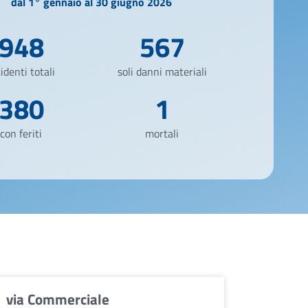
dal 1° gennaio al 30 giugno 2026
948
567
identi totali
soli danni materiali
380
1
con feriti
mortali
via Commerciale