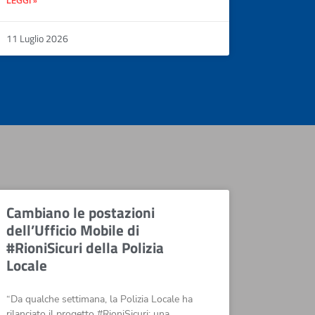
LEGGI »
11 Luglio 2026
Cambiano le postazioni
dell’Ufficio Mobile di
#RioniSicuri della Polizia
Locale
“Da qualche settimana, la Polizia Locale ha
rilanciato il progetto #RioniSicuri: una