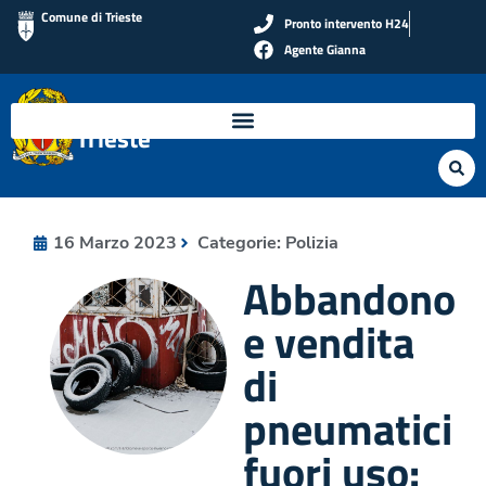
Comune di Trieste
Pronto intervento H24
Agente Gianna
Polizia Locale di
Trieste
16 Marzo 2023
Categorie:
Polizia
Abbandono
e vendita
di
pneumatici
fuori uso: