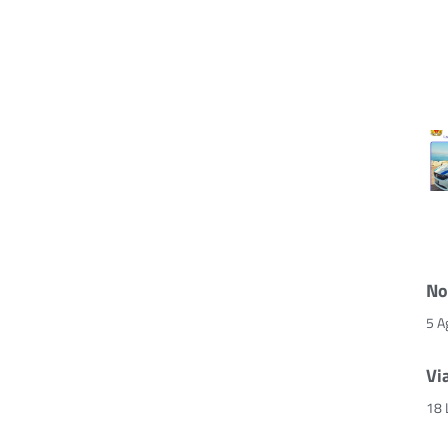
No
5 A
Vi
18 