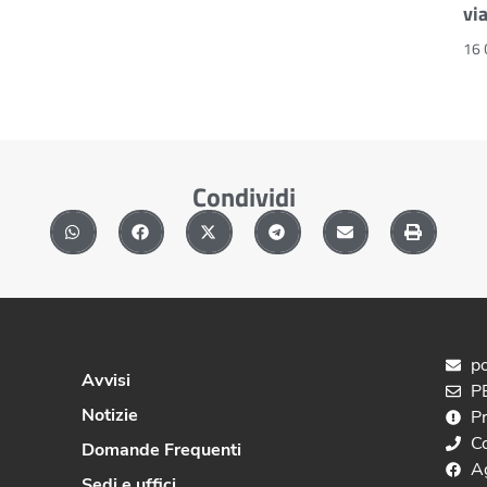
vi
16 
Condividi
po
Avvisi
PE
Notizie
P
C
Domande Frequenti
A
Sedi e uffici