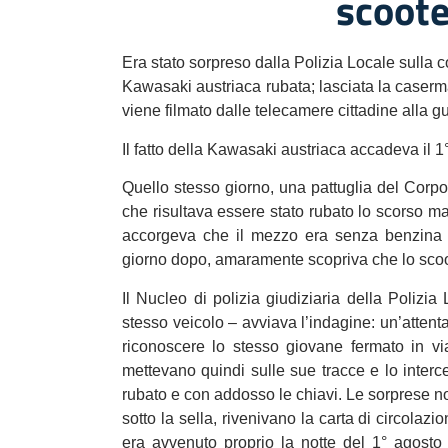
scoote
Era stato sorpreso dalla Polizia Locale sulla 
Kawasaki austriaca rubata; lasciata la caser
viene filmato dalle telecamere cittadine alla gu
Il fatto della Kawasaki austriaca accadeva il 1
Quello stesso giorno, una pattuglia del Corp
che risultava essere stato rubato lo scorso mag
accorgeva che il mezzo era senza benzina e 
giorno dopo, amaramente scopriva che lo scoo
Il Nucleo di polizia giudiziaria della Polizi
stesso veicolo – avviava l’indagine: un’attent
riconoscere lo stesso giovane fermato in vi
mettevano quindi sulle sue tracce e lo interc
rubato e con addosso le chiavi. Le sorprese n
sotto la sella, rivenivano la carta di circolazi
era avvenuto proprio la notte del 1° agosto