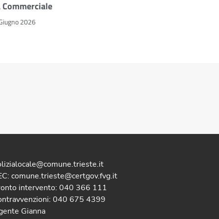
a Commerciale
Giugno 2026
lizialocale@comune.trieste.it
C: comune.trieste@certgov.fvg.it
ronto intervento: 040 366 111
ontravvenzioni: 040 675 4399
gente Gianna