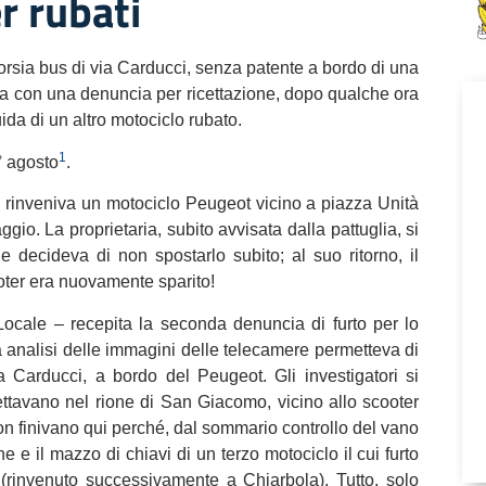
r rubati
corsia bus di via Carducci, senza patente a bordo di una
ma con una denuncia per ricettazione, dopo qualche ora
ida di un altro motociclo rubato.
1
° agosto
.
o rinveniva un motociclo Peugeot vicino a piazza Unità
gio. La proprietaria, subito avvisata dalla pattuglia, si
decideva di non spostarlo subito; al suo ritorno, il
ter era nuovamente sparito!
a Locale – recepita la seconda denuncia di furto per lo
a analisi delle immagini delle telecamere permetteva di
a Carducci, a bordo del Peugeot. Gli investigatori si
ettavano nel rione di San Giacomo, vicino allo scooter
on finivano qui perché, dal sommario controllo del vano
one e il mazzo di chiavi di un terzo motociclo il cui furto
 (rinvenuto successivamente a Chiarbola). Tutto, solo