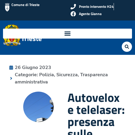
Comune di Trieste
Pronto intervento H24
Agente Gianna
Polizia Locale di
Trieste
26 Giugno 2023
Categorie:
Polizia
,
Sicurezza
,
Trasparenza
amministrativa
Autovelox
e telelaser:
presenza
sulle