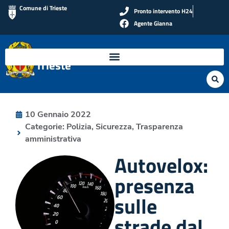
Comune di Trieste
Pronto intervento H24
Agente Gianna
Polizia Locale di
Trieste
10 Gennaio 2022
Categorie:
Polizia
,
Sicurezza
,
Trasparenza
amministrativa
Autovelox:
presenza
sulle
strade dal