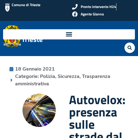
Comune di Trieste
Pronto intervento H24
Agente Gianna
Polizia Locale di
Trieste
18 Gennaio 2021
Categorie:
Polizia
,
Sicurezza
,
Trasparenza
amministrativa
Autovelox:
presenza
sulle
strade dal