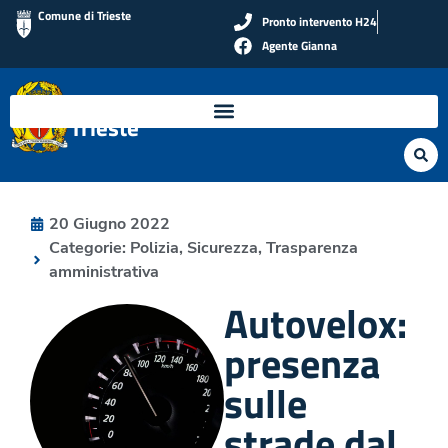
Comune di Trieste
Pronto intervento H24
Agente Gianna
Polizia Locale di
Trieste
20 Giugno 2022
Categorie:
Polizia
,
Sicurezza
,
Trasparenza
amministrativa
Autovelox:
presenza
sulle
strade dal