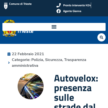
Comune di Trieste
Pronto intervento H24
Agente Gianna
Polizia Locale di
Trieste
22 Febbraio 2021
Categorie:
Polizia
,
Sicurezza
,
Trasparenza
amministrativa
Autovelox:
presenza
sulle
strade dal