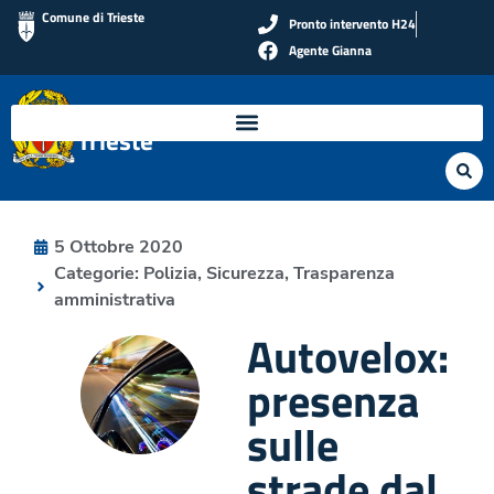
Comune di Trieste
Pronto intervento H24
Agente Gianna
Polizia Locale di
Trieste
5 Ottobre 2020
Categorie:
Polizia
,
Sicurezza
,
Trasparenza
amministrativa
Autovelox:
presenza
sulle
strade dal