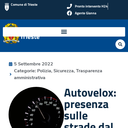
Comune di Trieste
Pronto intervento H24
Agente Gianna
Polizia Locale di
Trieste
5 Settembre 2022
Categorie:
Polizia
,
Sicurezza
,
Trasparenza
amministrativa
Autovelox:
presenza
sulle
strade dal