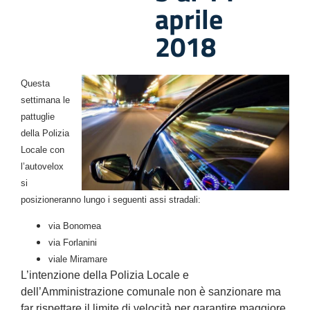
aprile
2018
Questa
settimana le
pattuglie
della Polizia
Locale con
l’autovelox
si
posizioneranno lungo i seguenti assi stradali:
via Bonomea
via Forlanini
viale Miramare
L’intenzione della
Polizia Locale
e
dell’Amministrazione comunale non è sanzionare ma
far rispettare il limite di velocità per garantire maggiore