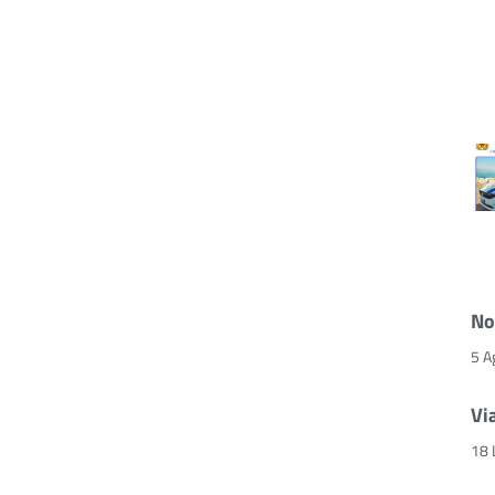
No
5 A
Vi
18 