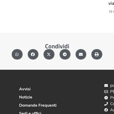
vi
16 
Condividi
po
Avvisi
PE
Notizie
P
C
Domande Frequenti
A
Sedi e uffici