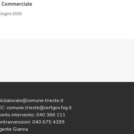
a Commerciale
Giugno 2026
lizialocale@comune.trieste.it
C: comune.trieste@certgov.fvg.it
ronto intervento: 040 366 111
ontravvenzioni: 040 675 4399
gente Gianna