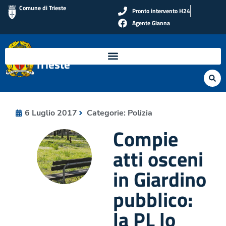
Comune di Trieste
Pronto intervento H24
Agente Gianna
Polizia Locale di
Trieste
6 Luglio 2017
Categorie:
Polizia
Compie
atti osceni
in Giardino
pubblico:
la PL lo