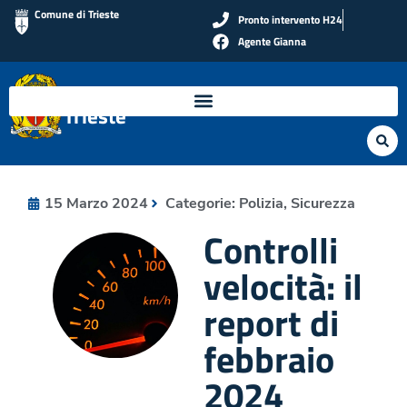
Comune di Trieste
Pronto intervento H24
Agente Gianna
Polizia Locale di
Trieste
15 Marzo 2024
Categorie:
Polizia
,
Sicurezza
Controlli
velocità: il
report di
febbraio
2024