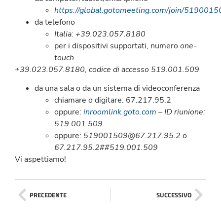
https://global.gotomeeting.com/join/5190015
da telefono
Italia: +39.023.057.8180
per i dispositivi supportati, numero
one-
touch
+39.023.057.8180, codice di accesso 519.001.509
da una sala o da un sistema di videoconferenza
chiamare o digitare: 67.217.95.2
oppure:
inroomlink.goto.com
– ID riunione:
519.001.509
oppure:
519001509@67.217.95.2
o
67.217.95.2##519.001.509
Vi aspettiamo!
PRECEDENTE
SUCCESSIVO