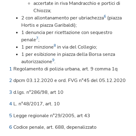
accertate in riva Mandracchio e portici di
Chiozza;
6
2 con allontanamento per ubriachezza
(piazza
Hortis e piazza Garibaldi);
1 denuncia per ricettazione con sequestro
7
penale
;
8
1 per minzione
in via del Collegio;
1 per esibizione in piazza della Borsa senza
9
autorizzazione
.
1
Regolamento di polizia urbana, art. 9 comma 1q
2
dpcm 03.12.2020 e ord. FVG n°45 del 05.12.2020
3
d.lgs. n°286/98, art 10
4
L. n°48/2017, art. 10
5
Legge regionale n°29/2005, art 43
6
Codice penale, art. 688, depenalizzato