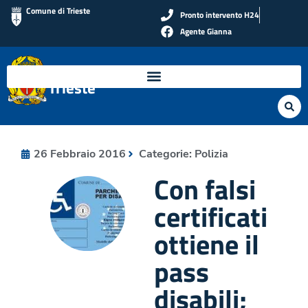
Comune di Trieste
Pronto intervento H24
Agente Gianna
Polizia Locale di
Trieste
26 Febbraio 2016
Categorie:
Polizia
Con falsi
certificati
ottiene il
pass
disabili;