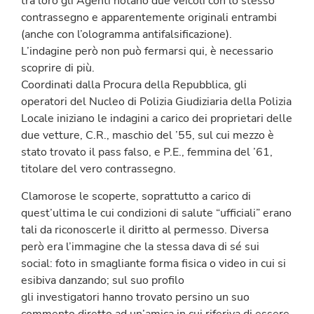
tra loro gli Agenti notano due veicoli con lo stesso
contrassegno e apparentemente originali entrambi
(anche con l’ologramma antifalsificazione).
L’indagine però non può fermarsi qui, è necessario
scoprire di più.
Coordinati dalla Procura della Repubblica, gli
operatori del Nucleo di Polizia Giudiziaria della Polizia
Locale iniziano le indagini a carico dei proprietari delle
due vetture, C.R., maschio del ’55, sul cui mezzo è
stato trovato il pass falso, e P.E., femmina del ’61,
titolare del vero contrassegno.
Clamorose le scoperte, soprattutto a carico di
quest’ultima le cui condizioni di salute “ufficiali” erano
tali da riconoscerle il diritto al permesso. Diversa
però era l’immagine che la stessa dava di sé sui
social: foto in smagliante forma fisica o video in cui si
esibiva danzando; sul suo profilo
gli investigatori hanno trovato persino un suo
commento diretto ad un’amica in cui riferiva di essere