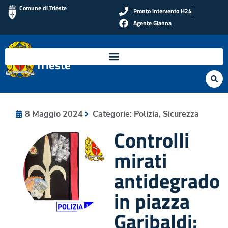
Comune di Trieste
Pronto intervento H24
Agente Gianna
Polizia Locale di
Trieste
8 Maggio 2024
Categorie:
Polizia
,
Sicurezza
Controlli
mirati
antidegrado
in piazza
Garibaldi: