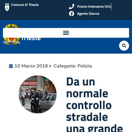
Comune di Trieste
Pronto intervento H24
Agente Gianna
Polizia Locale di
Trieste
10 Marzo 2016
Categorie:
Polizia
Da un
normale
controllo
stradale
una grande