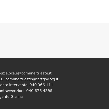
lizialocale@comune.trieste.it
C: comune.trieste@certgov.fvg.it
ronto intervento: 040 366 111
ontravvenzioni: 040 675 4399
gente Gianna