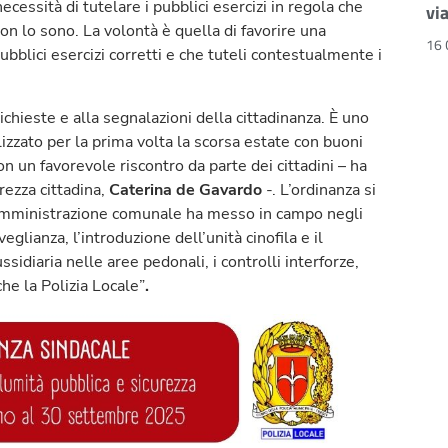
necessità di tutelare i pubblici esercizi in regola che
vi
n lo sono. La volontà è quella di favorire una
16 
pubblici esercizi corretti e che tuteli contestualmente i
ichieste e alla segnalazioni della cittadinanza. È uno
izzato per la prima volta la scorsa estate con buoni
con un favorevole riscontro da parte dei cittadini – ha
urezza cittadina,
Caterina de Gavardo
-. L’ordinanza si
’amministrazione comunale ha messo in campo negli
lianza, l’introduzione dell’unità cinofila e il
ussidiaria nelle aree pedonali, i controlli interforze,
he la Polizia Locale”
.