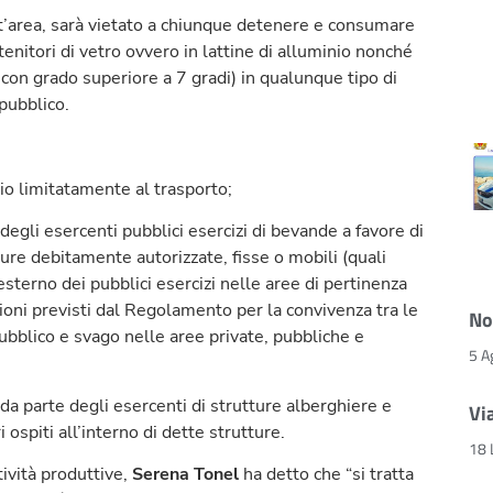
t’area, sarà vietato a chiunque detenere e consumare
tenitori di vetro ovvero in lattine di alluminio nonché
e con grado superiore a 7 gradi) in qualunque tipo di
pubblico.
io limitatamente al trasporto;
degli esercenti pubblici esercizi di bevande a favore di
ture debitamente autorizzate, fisse o mobili (quali
’esterno dei pubblici esercizi nelle aree di pertinenza
izioni previsti dal Regolamento per la convivenza tra le
No
 pubblico e svago nelle aree private, pubbliche e
5 A
da parte degli esercenti di strutture alberghiere e
Vi
i ospiti all’interno di dette strutture.
18 
tività produttive,
Serena Tonel
ha detto che “si tratta