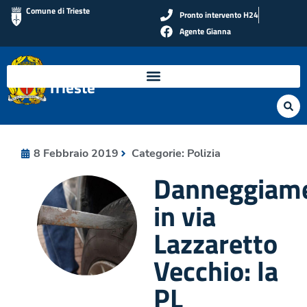
Comune di Trieste
Pronto intervento H24
Agente Gianna
Polizia Locale di
Trieste
8 Febbraio 2019
Categorie:
Polizia
Danneggiame
in via
Lazzaretto
Vecchio: la
PL