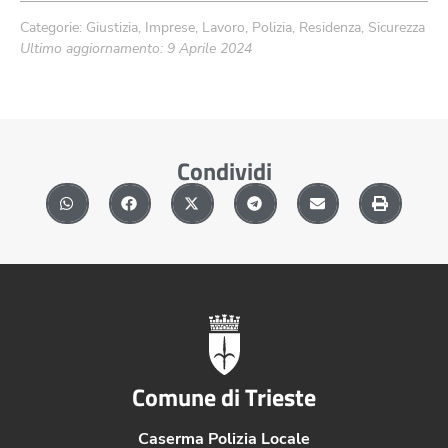
Categorie:
Giustizia
,
Imprese
,
Lavoro
,
Polizia
,
Residenza
,
Sicurezza
Ultimo aggiornamento: 9 Aprile 2024
Condividi
Comune di Trieste
Caserma Polizia Locale