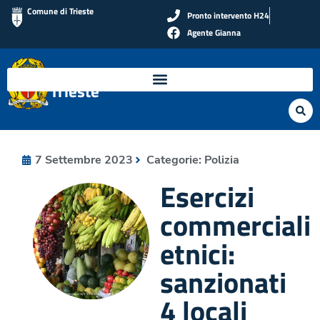
Comune di Trieste
Pronto intervento H24
Agente Gianna
Polizia Locale di
Trieste
7 Settembre 2023
Categorie:
Polizia
Esercizi
commerciali
etnici:
sanzionati
4 locali