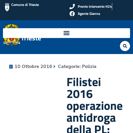
Comune di Trieste
Pronto intervento H24
Agente Gianna
Polizia Locale di
Trieste
10 Ottobre 2016
Categorie:
Polizia
Filistei
2016
operazione
antidroga
della PL: