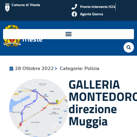
Comune di Trieste
Pronto intervento H24
Agente Gianna
Polizia Locale di
Trieste
28 Ottobre 2022
Categorie:
Polizia
GALLERIA
MONTEDOR
direzione
Muggia