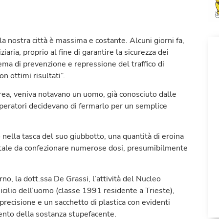
lla nostra città è massima e costante. Alcuni giorni fa,
iaria, proprio al fine di garantire la sicurezza dei
 tema di prevenzione e repressione del traffico di
n ottimi risultati”.
area, veniva notavano un uomo, già conosciuto dalle
 operatori decidevano di fermarlo per un semplice
 nella tasca del suo giubbotto, una quantità di eroina
 tale da confezionare numerose dosi, presumibilmente
no, la dott.ssa De Grassi, l’attività del Nucleo
icilio dell’uomo (classe 1991 residente a Trieste),
 precisione e un sacchetto di plastica con evidenti
amento della sostanza stupefacente.