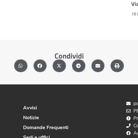
Vi
18 
Condividi
po
Avvisi
PE
Notizie
P
C
Domande Frequenti
A
Sedi e uffici