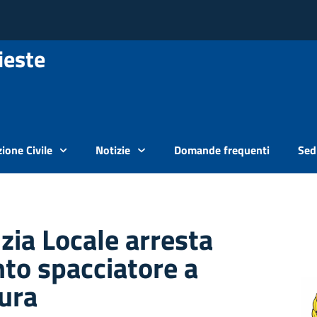
ieste
ione Civile
Notizie
Domande frequenti
Sedi
izia Locale arresta
to spacciatore a
ura