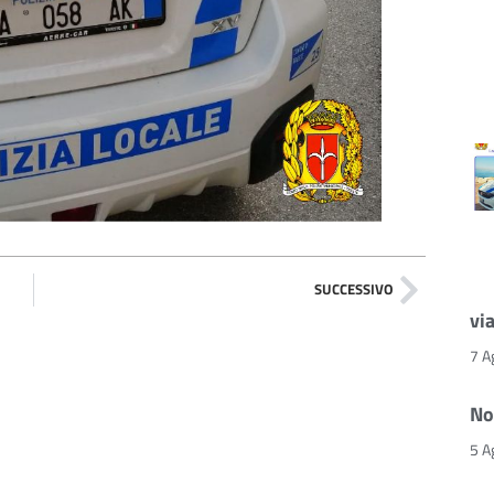
SUCCESSIVO
vi
7 A
No
5 A