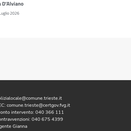
a D’Alviano
Luglio 2026
lizialocale@comune.trieste.it
C: comune.trieste@certgov.fvg.it
ronto intervento: 040 366 111
ontravvenzioni: 040 675 4399
gente Gianna