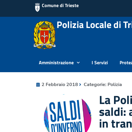
Comune di Trieste
Polizia Locale di Tr
Amministrazione
I Servizi
Protez
2 Febbraio 2018
Categorie:
Polizia
La Poli
saldi: 
in tran