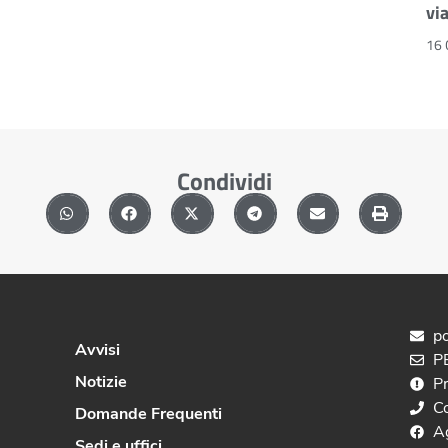
vi
16 
Condividi
po
Avvisi
PE
Notizie
P
C
Domande Frequenti
A
Sedi e uffici