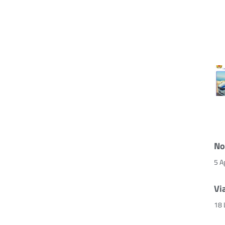
No
5 A
Vi
18 