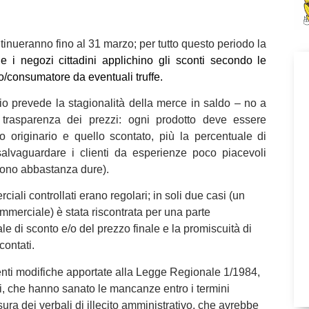
ontinueranno fino al 31 marzo; per tutto questo periodo la
e i negozi cittadini applichino gli sconti secondo le
ino/consumatore da eventuali truffe.
o prevede la stagionalità della merce in saldo – no a
trasparenza dei prezzi: ogni prodotto deve essere
 originario e quello scontato, più la percentuale di
salvaguardare i clienti da esperienze poco piacevoli
 sono abbastanza dure).
iali controllati erano regolari; in soli due casi (un
mmerciale) è stata riscontrata per una parte
e di sconto e/o del prezzo finale e la promiscuità di
contati.
centi modifiche apportate alla Legge Regionale 1/1984,
ari, che hanno sanato le mancanze entro i termini
sura dei verbali di illecito amministrativo, che avrebbe