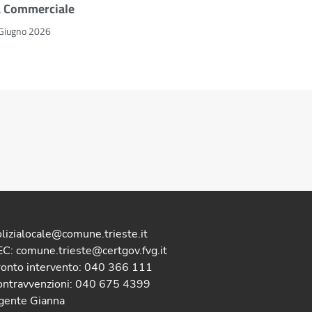
a Commerciale
Giugno 2026
lizialocale@comune.trieste.it
C: comune.trieste@certgov.fvg.it
ronto intervento: 040 366 111
ontravvenzioni: 040 675 4399
gente Gianna