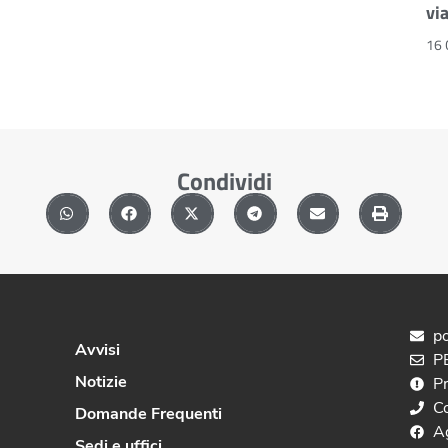
vi
16 
Condividi
po
Avvisi
PE
Notizie
P
C
Domande Frequenti
A
Sedi e uffici