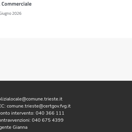
a Commerciale
Giugno 2026
lizialocale@comune.trieste.it
C: comune.trieste@certgov.fvg.it
ronto intervento: 040 366 111
ontravvenzioni: 040 675 4399
gente Gianna