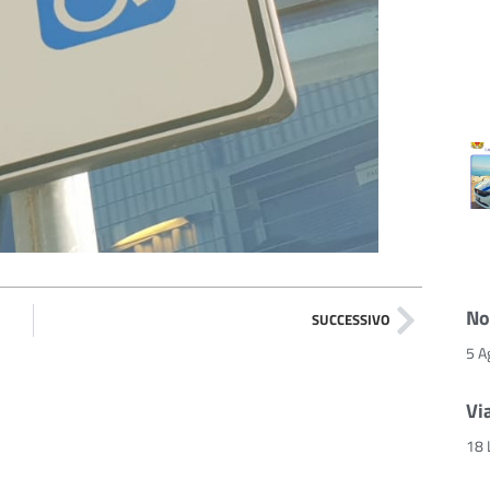
No
SUCCESSIVO
5 A
Vi
18 