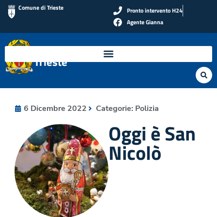
Comune di Trieste
Pronto intervento H24
Agente Gianna
Polizia Locale di
Trieste
6 Dicembre 2022
Categorie:
Polizia
Oggi è San
Nicolò