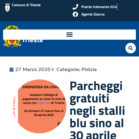
Comune di Trieste
Pronto intervento H24
Agente Gianna
Polizia Locale di
Trieste
27 Marzo 2020
Categorie:
Polizia
Parcheggi
gratuiti
negli stalli
blu sino al
30 aprile