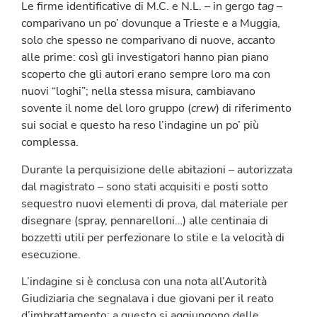
Le firme identificative di M.C. e N.L. – in gergo
tag
–
comparivano un po’ dovunque a Trieste e a Muggia,
solo che spesso ne comparivano di nuove, accanto
alle prime: così gli investigatori hanno pian piano
scoperto che gli autori erano sempre loro ma con
nuovi “loghi”; nella stessa misura, cambiavano
sovente il nome del loro gruppo (
crew
) di riferimento
sui social e questo ha reso l’indagine un po’ più
complessa.
Durante la perquisizione delle abitazioni – autorizzata
dal magistrato – sono stati acquisiti e posti sotto
sequestro nuovi elementi di prova, dal materiale per
disegnare (spray, pennarelloni…) alle centinaia di
bozzetti utili per perfezionare lo stile e la velocità di
esecuzione.
L’indagine si è conclusa con una nota all’Autorità
Giudiziaria che segnalava i due giovani per il reato
d’imbrattamento; a questo si aggiungono delle