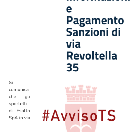
e
Pagamento
Sanzioni di
via
Revoltella
35
Si
comunica
che gli
sportelli
di Esatto
SpA in
via