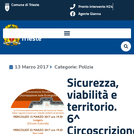
Comune di Trieste
Pronto intervento H24
Agente Gianna
Polizia Locale di
Trieste
13 Marzo 2017
Categorie:
Polizia
Sicurezza,
viabilità e
territorio.
6^
Circoscrizion