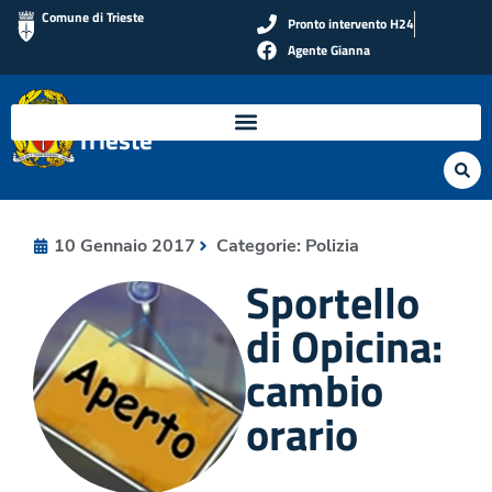
Comune di Trieste
Pronto intervento H24
Agente Gianna
Polizia Locale di
Trieste
10 Gennaio 2017
Categorie:
Polizia
Sportello
di Opicina:
cambio
orario