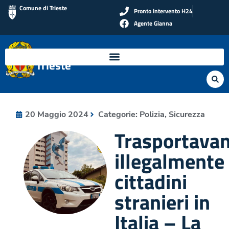
Comune di Trieste
Pronto intervento H24
Agente Gianna
Polizia Locale di
Trieste
20 Maggio 2024
Categorie:
Polizia
,
Sicurezza
Trasportava
illegalmente
cittadini
stranieri in
Italia – La