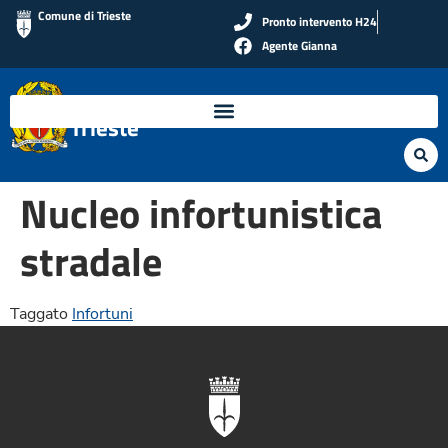
contenuto
Comune di Trieste
Pronto intervento H24
Agente Gianna
Polizia Locale di
Trieste
Nucleo infortunistica
stradale
Taggato
Infortuni