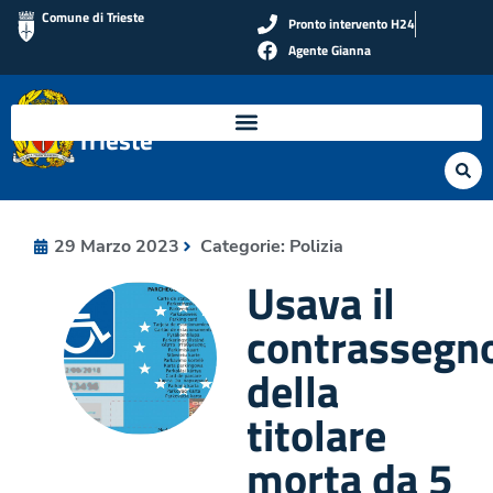
Comune di Trieste
Pronto intervento H24
Agente Gianna
Polizia Locale di
Trieste
29 Marzo 2023
Categorie:
Polizia
Usava il
contrassegn
della
titolare
morta da 5