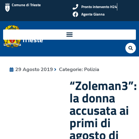
Comune di Trieste
Pronto intervento H24
Agente Gianna
Polizia Locale di
Trieste
29 Agosto 2019
Categorie:
Polizia
“Zoleman3”:
la donna
accusata ai
primi di
agosto di