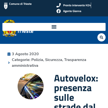
Comune di Trieste
Pronto intervento H24
Agente Gianna
Polizia Locale di
Trieste
3 Agosto 2020
Categorie:
Polizia
,
Sicurezza
,
Trasparenza
amministrativa
Autovelox:
presenza
sulle
strade dal