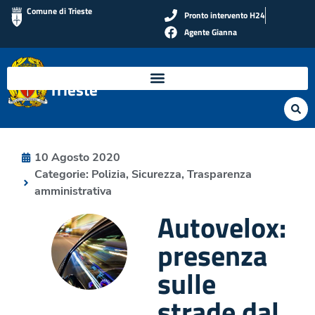
Comune di Trieste
Pronto intervento H24
Agente Gianna
Polizia Locale di
Trieste
10 Agosto 2020
Categorie:
Polizia
,
Sicurezza
,
Trasparenza
amministrativa
Autovelox:
presenza
sulle
strade dal