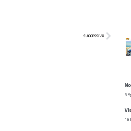
SUCCESSIVO
No
5 A
Vi
18 