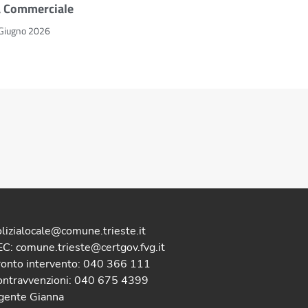
a Commerciale
Giugno 2026
lizialocale@comune.trieste.it
C: comune.trieste@certgov.fvg.it
ronto intervento: 040 366 111
ontravvenzioni: 040 675 4399
gente Gianna