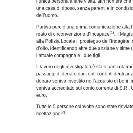
l’unica persona a farle visita, altri non era ch
una casa di riposo, senza parenti e in condizion
dell’uomo.
Partiva perciò una prima comunicazione alla Pr
(1)
reato di circonvenzione d’incapace
. Il Magi
alla Polizia Locale il prosieguo dell’indagine
d’olio, identificando altre due anziane vittime (
l’attuale compagna e i due figli.
Il lavoro degli investigatori è stato particolar
passaggi di denaro dai conti correnti degli anzia
denaro veniva investito nell’acquisto di beni
veniva accreditato sul conto corrente di S.R..
euro.
Tutte le 5 persone coinvolte sono state rinvia
(2)
ricettazione
.