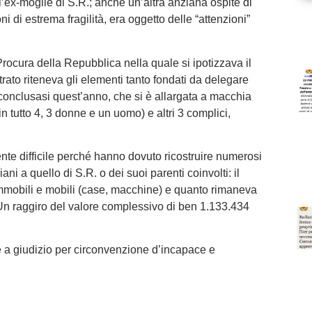
e l’ex-moglie di S.R.; anche un’altra anziana ospite di
i di estrema fragilità, era oggetto delle “attenzioni”
ocura della Repubblica nella quale si ipotizzava il
strato riteneva gli elementi tanto fondati da delegare
, conclusasi quest’anno, che si è allargata a macchia
in tutto 4, 3 donne e un uomo) e altri 3 complici,
mente difficile perché hanno dovuto
ricostruire numerosi
ni a quello di S.R. o dei suoi parenti coinvolti: il
 immobili e mobili (case, macchine) e quanto rimaneva
 Un raggiro del valore complessivo di ben 1.133.434
te a giudizio per circonvenzione d’incapace e