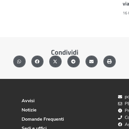
vi
16 
Condividi
po
Avvisi
PE
Notizie
P
C
Domande Frequenti
A
Sedi e uffici