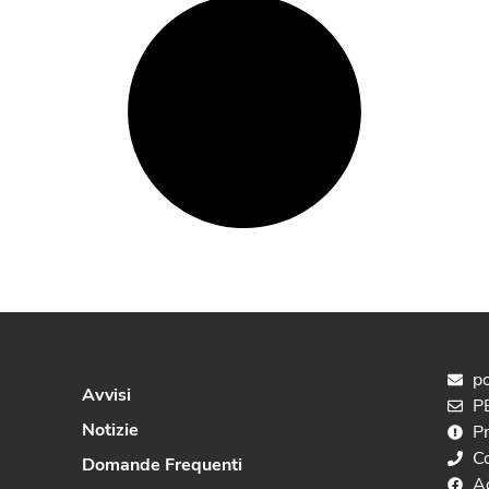
po
Avvisi
PE
Notizie
P
C
Domande Frequenti
A