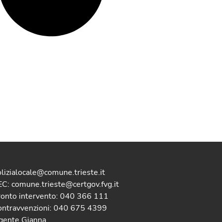
lizialocale@comune.trieste.it
C: comune.trieste@certgov.fvg.it
ronto intervento: 040 366 111
ontravvenzioni: 040 675 4399
gente Gianna