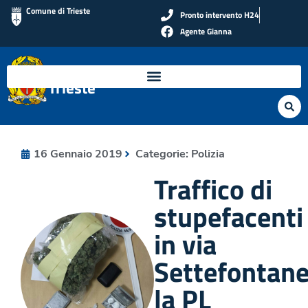
Comune di Trieste
Pronto intervento H24
Agente Gianna
Polizia Locale di
Trieste
16 Gennaio 2019
Categorie:
Polizia
Traffico di
stupefacenti
in via
Settefontane
la PL