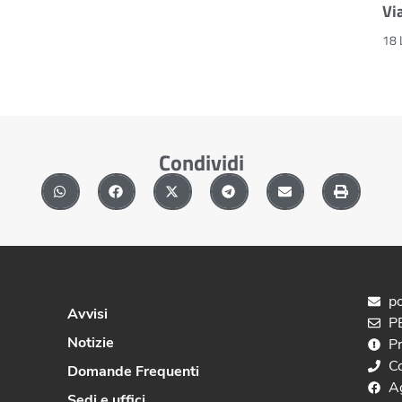
Vi
18 
Condividi
po
Avvisi
PE
Notizie
P
C
Domande Frequenti
A
Sedi e uffici