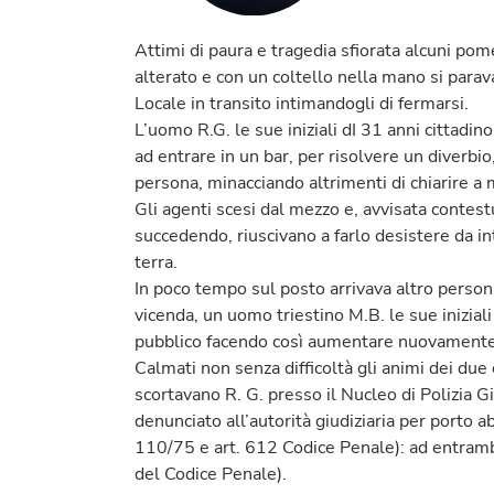
Attimi di paura e tragedia sfiorata alcuni po
alterato e con un coltello nella mano si parava
Locale in transito intimandogli di fermarsi.
L’uomo R.G. le sue iniziali dI 31 anni cittadino
ad entrare in un bar, per risolvere un diverbi
persona, minacciando altrimenti di chiarire a
Gli agenti scesi dal mezzo e, avvisata contes
succedendo, riuscivano a farlo desistere da in
terra.
In poco tempo sul posto arrivava altro personal
vicenda, un uomo triestino M.B. le sue inizial
pubblico facendo così aumentare nuovamente l
Calmati non senza difficoltà gli animi dei due 
scortavano R. G. presso il Nucleo di Polizia Gi
denunciato all’autorità giudiziaria per porto 
110/75 e art. 612 Codice Penale): ad entrambi
del Codice Penale).