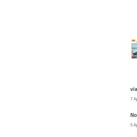
vi
7 A
No
5 A