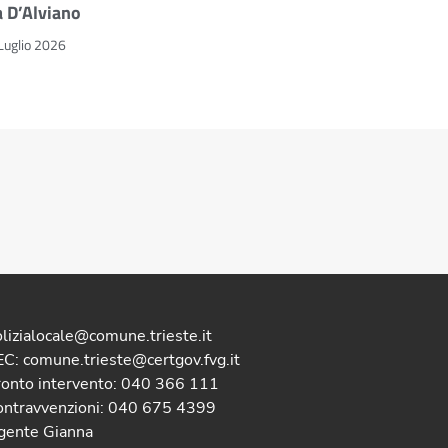
a D’Alviano
Luglio 2026
lizialocale@comune.trieste.it
C: comune.trieste@certgov.fvg.it
ronto intervento: 040 366 111
ontravvenzioni: 040 675 4399
gente Gianna