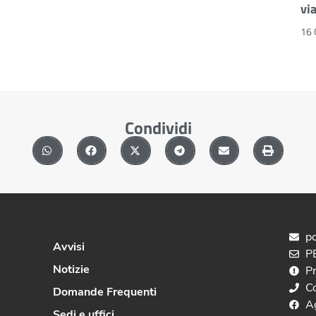
vi
16 
Condividi
po
Avvisi
PE
Notizie
P
C
Domande Frequenti
A
Sedi e uffici