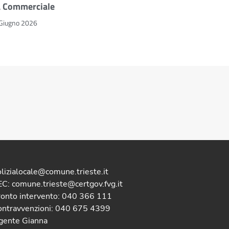
a Commerciale
Giugno 2026
lizialocale@comune.trieste.it
C: comune.trieste@certgov.fvg.it
ronto intervento: 040 366 111
ontravvenzioni: 040 675 4399
gente Gianna