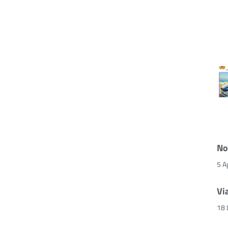
No
5 A
Vi
18 